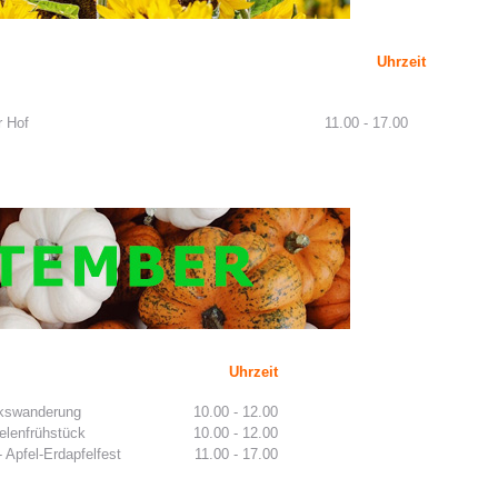
Uhrzeit
r Hof
11.00 - 17.00
Uhrzeit
kswanderung
10.00 - 12.00
ielenfrühstück
10.00 - 12.00
- Apfel-Erdapfelfest
11.00 - 17.00