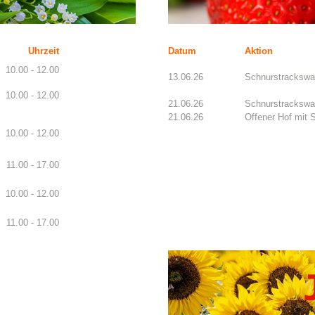
Uhrzeit
Datum
Aktion
10.00 - 12.00
13.06.26
Schnurstrackswa
10.00 - 12.00
21.06.26
Schnurstrackswa
21.06.26
Offener Hof mit 
10.00 - 12.00
11.00 - 17.00
10.00 - 12.00
11.00 - 17.00