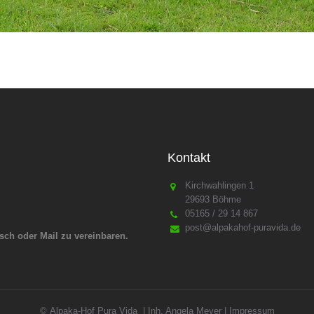
Kontakt
Kirchwahlingen 1
29693 Böhme
05165 / 29 14 867
post@alpakahof-puravida.de
sch oder Mail zu vereinbaren.
© Alpaka-Hof Pura Vida | Inh. Angela Meyer |
Impressum