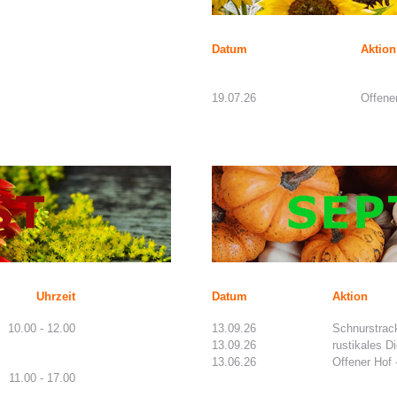
Datum
Aktion
19.07.26
Offene
Uhrzeit
Datum
Aktion
10.00 - 12.00
13.09.26
Schnurstrac
13.09.26
rustikales D
13.06.26
Offener Hof 
11.00 - 17.00